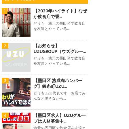
【2020年ハイライト】なぜ
1
か飲食店で香...
どうも 地元の墨田区で飲食店
を友達とやっている...
【お知らせ】
2
UZUGROUP（ウズグルー...
どうも 地元の墨田区で飲食店
を友達とやっている...
【墨田区 熟成肉ハンバー
3
グ】錦糸町UZU...
どうもUZU代表です お店でみ
んなと働きながら...
【墨田区求人】UZUグルー
4
プは人材募集中...
地元の墨田区で飲食店を友達と