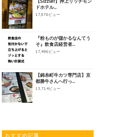
【Sizzler】押上リッチモン
ドホテル...
17,876ビュー
『粉ものが儲かるなんてう
そ』飲食店経営者...
17,496ビュー
【錦糸町牛カツ専門店】京
都勝牛さんへ行っ...
13,714ビュー
おすすめ記事