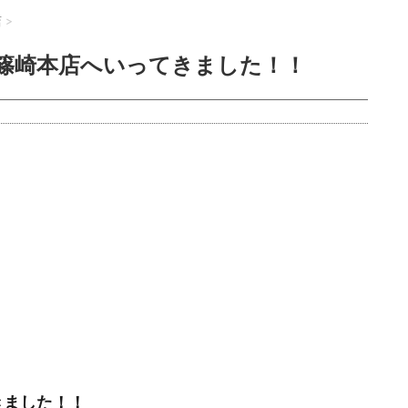
店
>
篠崎本店へいってきました！！
きました！！