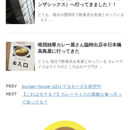
ンザシックス）へ行ってきました！！
どうも 地元の墨田区で飲食店を友達とやっている
２０ ...
唯我独尊カレー屋さん臨時出店＠日本橋
高島屋に行ってきた
どうも 地元で飲食店を友達とやっている カレーラ
イスはライスのところはルーで汚さ ...
PREV
burger house UZU マヨネーズを研究中
NEXT
【これはモテる？】カレーライスの素敵な食べ方っ
て知ってる？