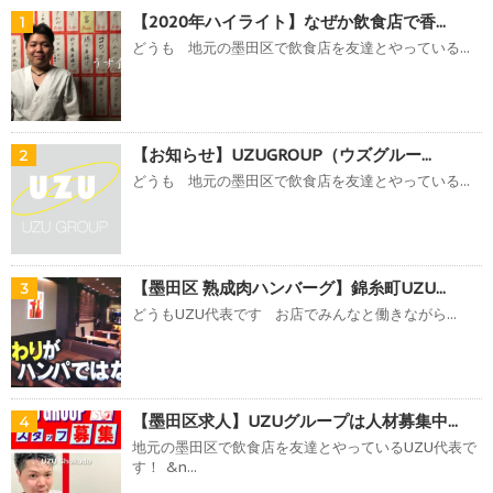
【2020年ハイライト】なぜか飲食店で香...
1
どうも 地元の墨田区で飲食店を友達とやっている...
【お知らせ】UZUGROUP（ウズグルー...
2
どうも 地元の墨田区で飲食店を友達とやっている...
【墨田区 熟成肉ハンバーグ】錦糸町UZU...
3
どうもUZU代表です お店でみんなと働きながら...
【墨田区求人】UZUグループは人材募集中...
4
地元の墨田区で飲食店を友達とやっているUZU代表で
す！ &n...