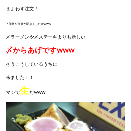
まよわず注文！！
＊個数が何個か聞きましたがwww
〆ラーメンや〆ステーキよりも新しい
〆からあげですwww
そうこうしているうちに
来ました！！
生
マジで
だwww