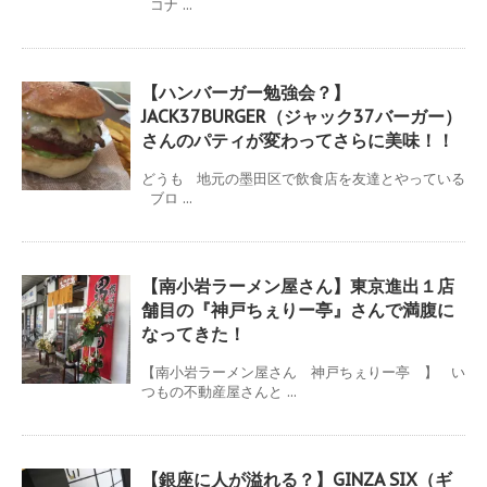
コナ ...
【ハンバーガー勉強会？】
JACK37BURGER（ジャック37バーガー）
さんのパティが変わってさらに美味！！
どうも 地元の墨田区で飲食店を友達とやっている
ブロ ...
【南小岩ラーメン屋さん】東京進出１店
舗目の『神戸ちぇりー亭』さんで満腹に
なってきた！
【南小岩ラーメン屋さん 神戸ちぇりー亭 】 い
つもの不動産屋さんと ...
【銀座に人が溢れる？】GINZA SIX（ギ