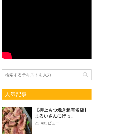
人気記事
【押上もつ焼き超有名店】
まるいさんに行っ...
25,405ビュー