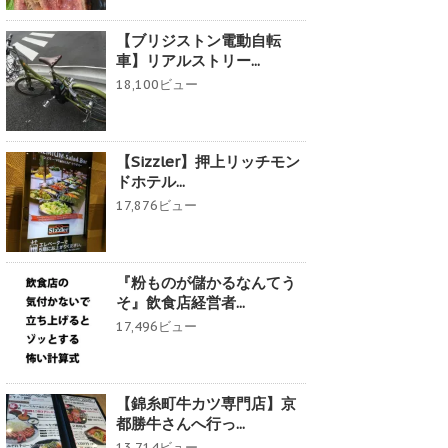
【ブリジストン電動自転
車】リアルストリー...
18,100ビュー
【Sizzler】押上リッチモン
ドホテル...
17,876ビュー
『粉ものが儲かるなんてう
そ』飲食店経営者...
17,496ビュー
【錦糸町牛カツ専門店】京
都勝牛さんへ行っ...
13,714ビュー