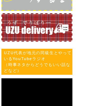
UZU代表が地元の同級生とやって
いるYouTubeラジオ
（時事ネタからどうでもいい話な
どなど）