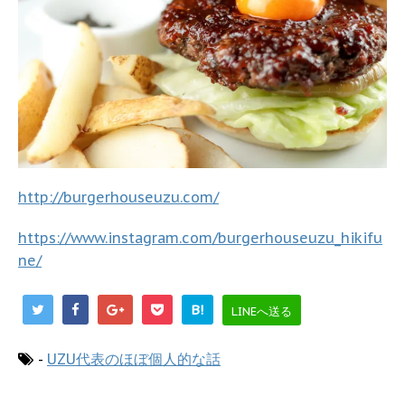
http://burgerhouseuzu.com/
https://www.instagram.com/burgerhouseuzu_hikifu
ne/
B!
LINEへ送る
-
UZU代表のほぼ個人的な話