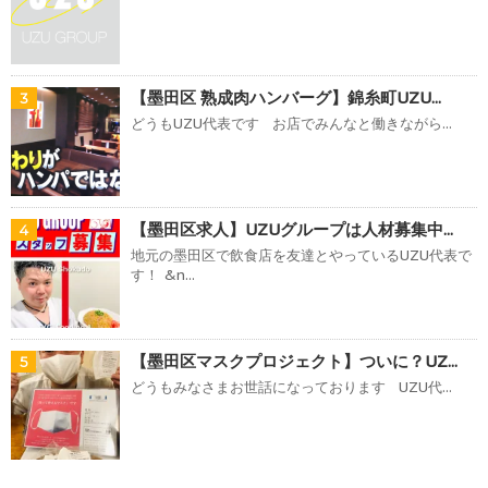
【墨田区 熟成肉ハンバーグ】錦糸町UZU...
3
どうもUZU代表です お店でみんなと働きながら...
【墨田区求人】UZUグループは人材募集中...
4
地元の墨田区で飲食店を友達とやっているUZU代表で
す！ &n...
【墨田区マスクプロジェクト】ついに？UZ...
5
どうもみなさまお世話になっております UZU代...