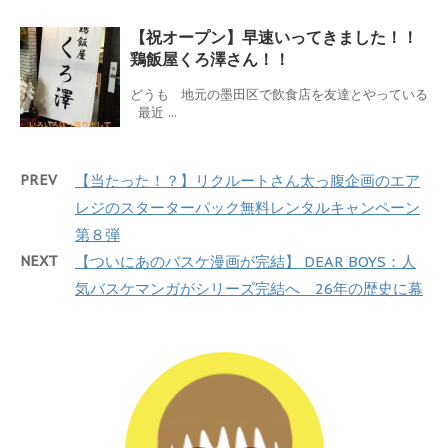
【祝オープン】早速いってきました！！
鶏飯屋くろ澤さん！！
どうも 地元の墨田区で飲食店を友達とやっている
最近 ...
PREV
【当たった！？】リクルートさん太っ腹企画のエア
レジのスターターパック無料レンタルキャンペーン
第８弾
NEXT
【ついにあのバスケ漫画が完結】 DEAR BOYS：人
気バスケマンガがシリーズ完結へ 26年の歴史に幕