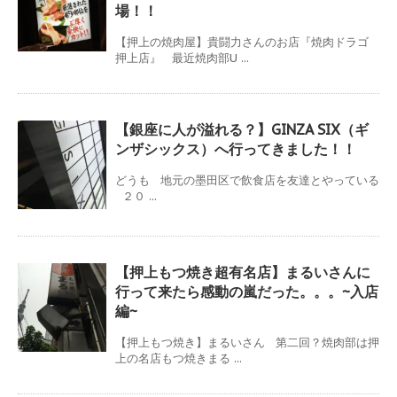
場！！
【押上の焼肉屋】貴闘力さんのお店『焼肉ドラゴ
押上店』 最近焼肉部U ...
【銀座に人が溢れる？】GINZA SIX（ギ
ンザシックス）へ行ってきました！！
どうも 地元の墨田区で飲食店を友達とやっている
２０ ...
【押上もつ焼き超有名店】まるいさんに
行って来たら感動の嵐だった。。。~入店
編~
【押上もつ焼き】まるいさん 第二回？焼肉部は押
上の名店もつ焼きまる ...