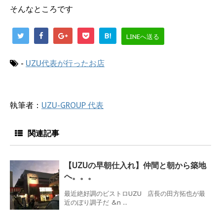
そんなところです
B!
LINEへ送る
-
UZU代表が行ったお店
執筆者：
UZU-GROUP 代表
関連記事
【UZUの早朝仕入れ】仲間と朝から築地
へ。。。
最近絶好調のビストロUZU 店長の田方拓也が最
近のぼり調子だ &n ...