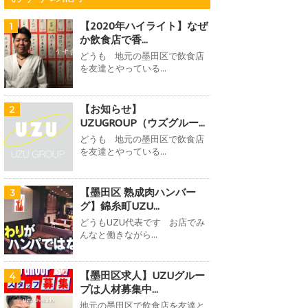
【2020年ハイライト】なぜ
1
か飲食店で香...
どうも 地元の墨田区で飲食店
を友達とやっている...
【お知らせ】
2
UZUGROUP（ウズグルー...
どうも 地元の墨田区で飲食店
を友達とやっている...
【墨田区 熟成肉ハンバー
3
グ】錦糸町UZU...
どうもUZU代表です お店でみ
んなと働きながら...
【墨田区求人】UZUグルー
4
プは人材募集中...
地元の墨田区で飲食店を友達と