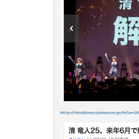
http://headlines.yahoo.co.jp/hl?a=2