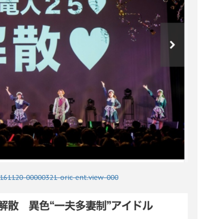
0161120-00000321-oric-ent.view-000