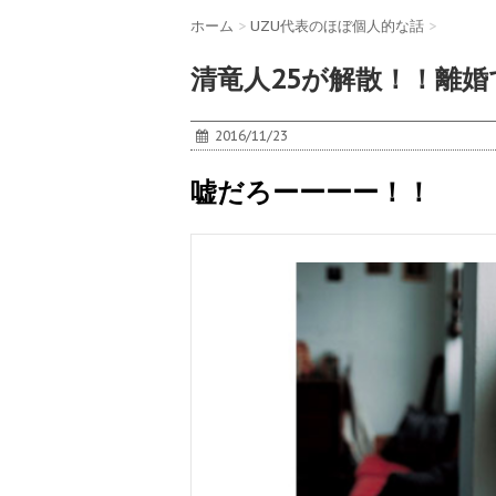
ホーム
>
UZU代表のほぼ個人的な話
>
清竜人25が解散！！離
2016/11/23
嘘だろーーーー！！