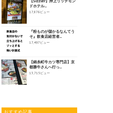
【Sizzler】押上リッチモン
ドホテル...
17,876ビュー
『粉ものが儲かるなんてう
そ』飲食店経営者...
17,497ビュー
【錦糸町牛カツ専門店】京
都勝牛さんへ行っ...
13,715ビュー
おすすめ記事