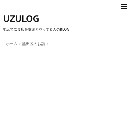
UZULOG
地元で飲食店を友達とやってる人のBLOG
ホーム
>
墨田区のお話
>