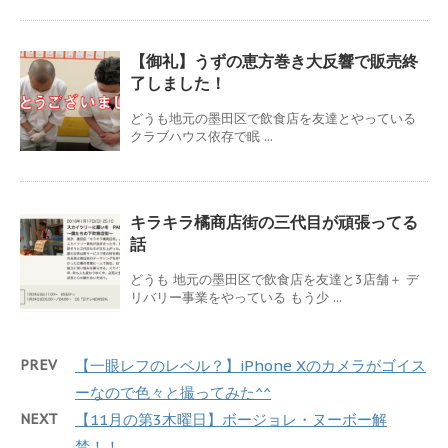
【御礼】うずの恵方巻き大反響で販売終
了しました！
どうも地元の墨田区で飲食店を友達とやっている
クラブハウス依存で眠 ...
キラキラ橘商店街の三代目が頑張ってる
話
どうも 地元の墨田区で飲食店を友達と3店舗＋ デ
リバリー事業をやっている もう少 ...
PREV
【一眼レフのレベル？】iPhone Xのカメラがゴイス
ーなので色々と撮ってみた^^
NEXT
【11月の第3木曜日】ボージョレ・ヌーボー解
禁！！