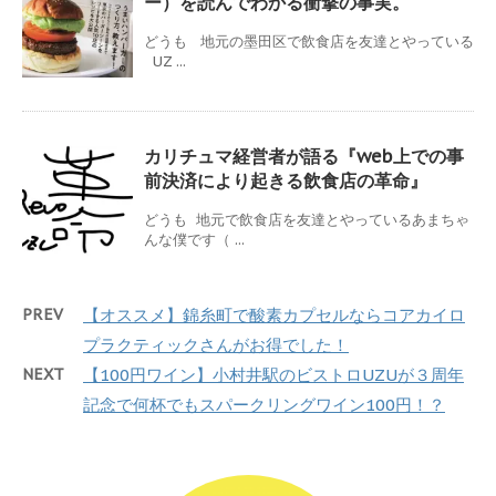
ー）を読んでわかる衝撃の事実。
どうも 地元の墨田区で飲食店を友達とやっている
UZ ...
カリチュマ経営者が語る『web上での事
前決済により起きる飲食店の革命』
どうも 地元で飲食店を友達とやっているあまちゃ
んな僕です（ ...
PREV
【オススメ】錦糸町で酸素カプセルならコアカイロ
プラクティックさんがお得でした！
NEXT
【100円ワイン】小村井駅のビストロUZUが３周年
記念で何杯でもスパークリングワイン100円！？