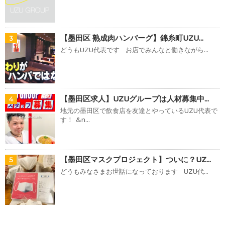
【墨田区 熟成肉ハンバーグ】錦糸町UZU...
3
どうもUZU代表です お店でみんなと働きながら...
【墨田区求人】UZUグループは人材募集中...
4
地元の墨田区で飲食店を友達とやっているUZU代表で
す！ &n...
【墨田区マスクプロジェクト】ついに？UZ...
5
どうもみなさまお世話になっております UZU代...