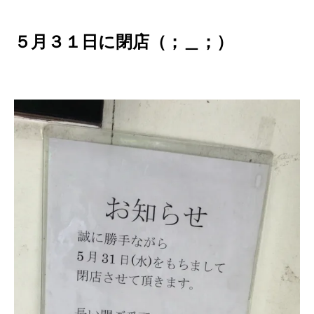
５月３１日に閉店（；＿；）