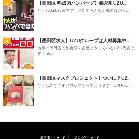
【墨田区 熟成肉ハンバーグ】錦糸町UZU...
3
どうもUZU代表です お店でみんなと働きながら...
【墨田区求人】UZUグループは人材募集中...
4
地元の墨田区で飲食店を友達とやっているUZU代表で
す！ &n...
【墨田区マスクプロジェクト】ついに？UZ...
5
どうもみなさまお世話になっております UZU代...
運営者について
ブログについて