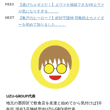
PREV
【逃げちゃダメだ！】エヴァを操縦できるVRエヴァ
が気になりすぎる。。。
NEXT
【亀戸のヒーロー？】絶対守護神 羽亀戦士カメイダ
ーを初めて知りました。。。
UZU-GROUP代表
地元の墨田区で飲食店を友達と始めてから気付けば10
年目..現在3店舗経営中UZU-GROUP代表