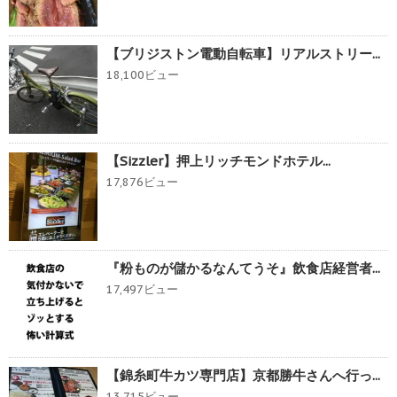
【ブリジストン電動自転車】リアルストリー...
18,100ビュー
【Sizzler】押上リッチモンドホテル...
17,876ビュー
『粉ものが儲かるなんてうそ』飲食店経営者...
17,497ビュー
【錦糸町牛カツ専門店】京都勝牛さんへ行っ...
13,715ビュー