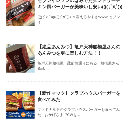
セブンイレブンのはみでたタンドリーチ
キン風バーガーが美味いし安い(((( ;ﾟдﾟ)))
(((( ;ﾟдﾟ)))(((( ;ﾟдﾟ))) ＊震えるやすさwww セブン
イ ...
【絶品あんみつ】亀戸天神船橋屋さんの
あんみつを更に楽しむ方法！！
亀戸天神船橋屋 蔵前橋通りにある 船橋屋さん
&nb ...
【新作マック】クラブハウスバーガーを
食べてみた
マクドナルドのクラブハウスバーガーを食べてみ
た おかげさまでGWを ...