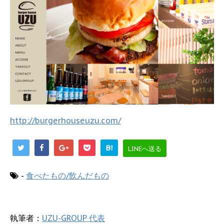
http://burgerhouseuzu.com/
B!
LINEへ送る
-
食べたもの/飲んだもの
執筆者：
UZU-GROUP 代表