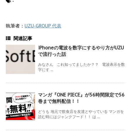
-
執筆者：
UZU-GROUP 代表
関連記事
iPhoneの電波を数字にするやり方がUZU
で流行った話
みなさん これ知ってましたか？？ 電波表示を数
字にす ...
マンガ『ONE PIECE』が56時間限定で56
巻まで無料配信！！
どうも 地元で飲食店を友達とやっている マンガを
読む時にはジャンクフード！！ は ...