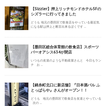
【Sizzler】押上リッチモンドホテル5Fの
シズラーに行ってきました
どうも 地元の墨田区で飲食店をやっている最近気
になる駅は押上と断言出来るぼくです ...
【墨田区総合体育館の飲食店】スポーツ
バーオアシス634が閉店
いつもの友達のような不動産屋さんと 今日もラン
チ お ...
【錦糸町北口に新店舗】『日本酒バル ふ
とっぱらや』さんがオープン！！
どうも 地元の墨田区で飲食店を友達とやっている
次の ...