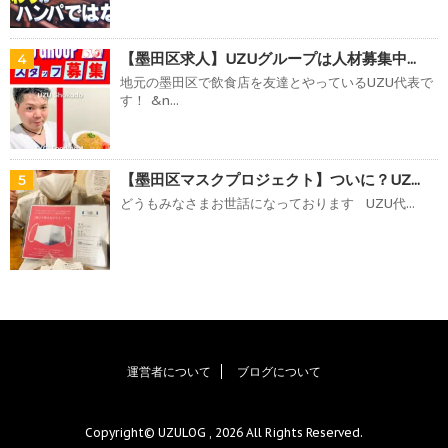
【墨田区求人】UZUグループは人材募集中...
4
地元の墨田区で飲食店を友達とやっているUZU代表で
す！ &n...
【墨田区マスクプロジェクト】ついに？UZ...
5
どうもみなさまお世話になっております UZU代...
運営者について
ブログについて
Copyright© UZULOG , 2026 All Rights Reserved.