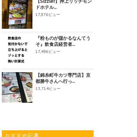
【Sizzler】押上リッチモン
ドホテル...
17,876ビュー
『粉ものが儲かるなんてう
そ』飲食店経営者...
17,496ビュー
【錦糸町牛カツ専門店】京
都勝牛さんへ行っ...
13,714ビュー
おすすめ記事