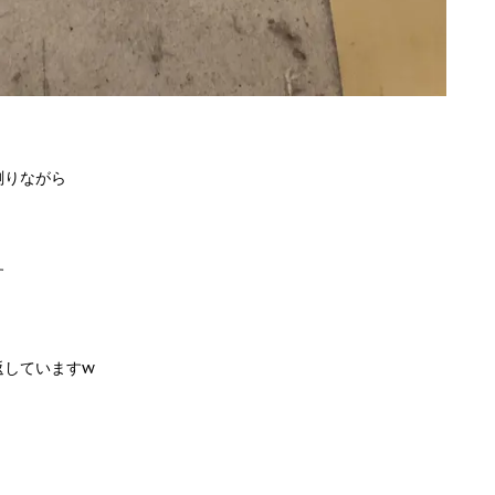
測りながら
す
返していますw