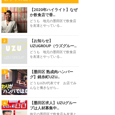
【2020年ハイライト】なぜ
1
か飲食店で香...
どうも 地元の墨田区で飲食店
を友達とやっている...
【お知らせ】
2
UZUGROUP（ウズグルー...
どうも 地元の墨田区で飲食店
を友達とやっている...
【墨田区 熟成肉ハンバー
3
グ】錦糸町UZU...
どうもUZU代表です お店でみ
んなと働きながら...
【墨田区求人】UZUグルー
4
プは人材募集中...
地元の墨田区で飲食店を友達と