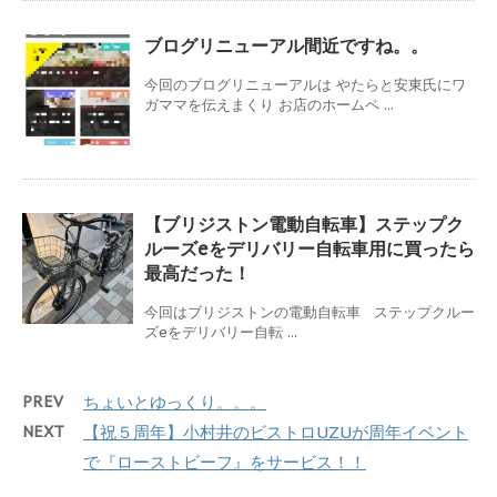
ブログリニューアル間近ですね。。
今回のブログリニューアルは やたらと安東氏にワ
ガママを伝えまくり お店のホームペ ...
【ブリジストン電動自転車】ステップク
ルーズeをデリバリー自転車用に買ったら
最高だった！
今回はブリジストンの電動自転車 ステップクルー
ズeをデリバリー自転 ...
PREV
ちょいとゆっくり。。。
NEXT
【祝５周年】小村井のビストロUZUが周年イベント
で『ローストビーフ』をサービス！！