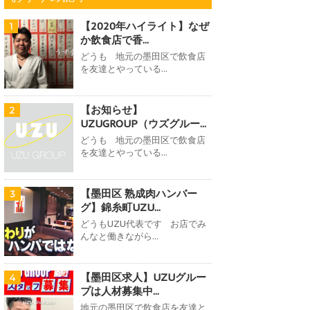
【2020年ハイライト】なぜ
1
か飲食店で香...
どうも 地元の墨田区で飲食店
を友達とやっている...
【お知らせ】
2
UZUGROUP（ウズグルー...
どうも 地元の墨田区で飲食店
を友達とやっている...
【墨田区 熟成肉ハンバー
3
グ】錦糸町UZU...
どうもUZU代表です お店でみ
んなと働きながら...
【墨田区求人】UZUグルー
4
プは人材募集中...
地元の墨田区で飲食店を友達と