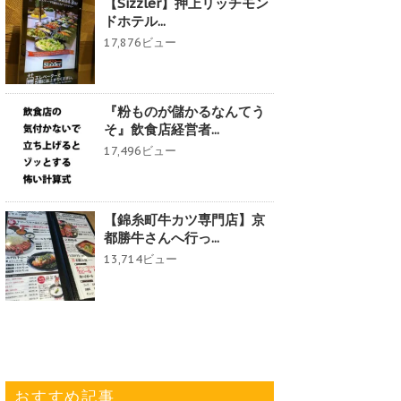
【Sizzler】押上リッチモン
ドホテル...
17,876ビュー
『粉ものが儲かるなんてう
そ』飲食店経営者...
17,496ビュー
【錦糸町牛カツ専門店】京
都勝牛さんへ行っ...
13,714ビュー
おすすめ記事