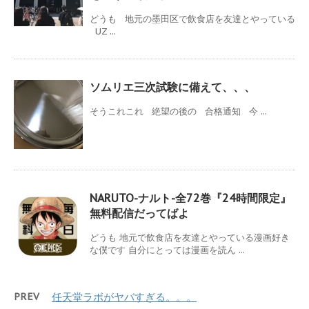
どうも 地元の墨田区で飲食店を友達とやっている
UZ ...
ソムリエ三次試験に備えて、、、
そうこれこれ 絶望の後の 合格通知 今 ...
NARUTO-ナルト-全72巻『24時間限定』
無料配信だってばよ
どうも 地元で飲食店を友達とやっている漫画好き
な僕です 自分にとっては漫画を読ん ...
PREV
任天堂ラボがヤバすぎる。。。