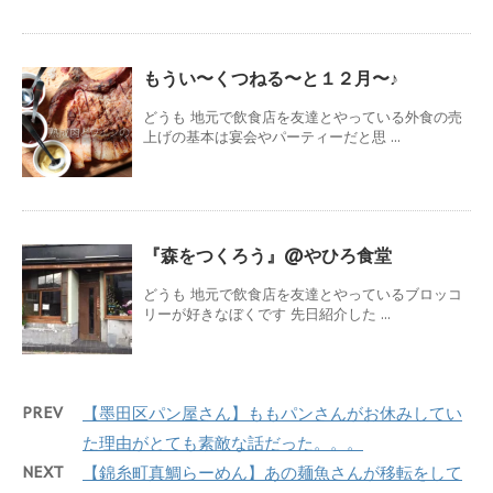
もうい〜くつねる〜と１２月〜♪
どうも 地元で飲食店を友達とやっている外食の売
上げの基本は宴会やパーティーだと思 ...
『森をつくろう』@やひろ食堂
どうも 地元で飲食店を友達とやっているブロッコ
リーが好きなぼくです 先日紹介した ...
PREV
【墨田区パン屋さん】ももパンさんがお休みしてい
た理由がとても素敵な話だった。。。
NEXT
【錦糸町真鯛らーめん】あの麺魚さんが移転をして