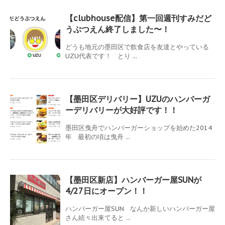
【clubhouse配信】第一回週刊すみだど
うぶつえん終了しました〜！
どうも地元の墨田区で飲食店を友達とやっている
UZU代表です！ とり ...
【墨田区デリバリー】UZUのハンバーガ
ーデリバリーが大好評です！！
墨田区曳舟でハンバーガーショップを始めた2014
年 最初の頃は曳舟 ...
【墨田区新店】ハンバーガー屋SUNが
4/27日にオープン！！
ハンバーガー屋SUN なんか新しいハンバーガー屋
さん続々出来てると ...