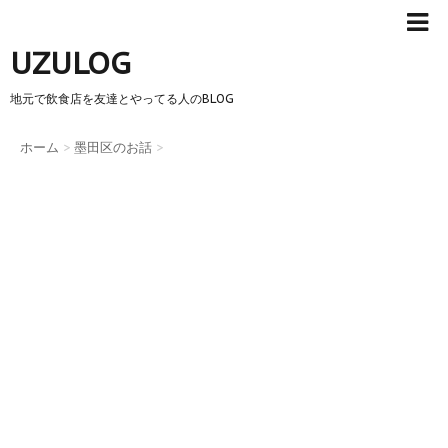
UZULOG
地元で飲食店を友達とやってる人のBLOG
ホーム
>
墨田区のお話
>