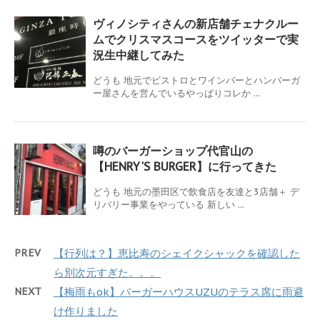
ヴィノシティさんの新店舗チェナクルー
ムでクリスマスコースをツイッターで実
況生中継してみた
どうも 地元でビストロとワインバーとハンバーガ
ー屋さんを営んでいるやっぱりコレか ...
噂のバーガーショップ代官山の
【HENRY'S BURGER】に行ってきた
どうも 地元の墨田区で飲食店を友達と3店舗＋ デ
リバリー事業をやっている 新しい ...
PREV
【行列は？】恵比寿のシェイクシャックを確認した
ら別次元すぎた。。。
NEXT
【梅雨もok】バーガーハウスUZUのテラス席に雨避
け作りました