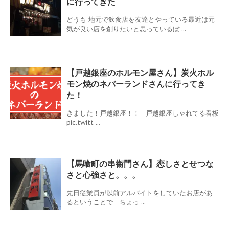
に行ってきた
どうも 地元で飲食店を友達とやっている最近は元
気が良い店を創りたいと思っているぼ ...
【戸越銀座のホルモン屋さん】炭火ホル
モン焼のネバーランドさんに行ってき
た！
きました！戸越銀座！！ 戸越銀座しゃれてる看板
pic.twitt ...
【馬喰町の串衞門さん】恋しさとせつな
さと心強さと。。。
先日従業員が以前アルバイトをしていたお店があ
るということで ちょっ ...