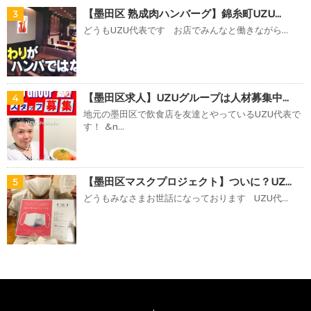
【墨田区 熟成肉ハンバーグ】錦糸町UZU...
3
どうもUZU代表です お店でみんなと働きながら...
【墨田区求人】UZUグループは人材募集中...
4
地元の墨田区で飲食店を友達とやっているUZU代表で
す！ &n...
【墨田区マスクプロジェクト】ついに？UZ...
5
どうもみなさまお世話になっております UZU代...