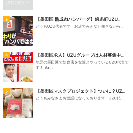
【墨田区 熟成肉ハンバーグ】錦糸町UZU...
3
どうもUZU代表です お店でみんなと働きながら...
【墨田区求人】UZUグループは人材募集中...
4
地元の墨田区で飲食店を友達とやっているUZU代表で
す！ &n...
【墨田区マスクプロジェクト】ついに？UZ...
5
どうもみなさまお世話になっております UZU代...