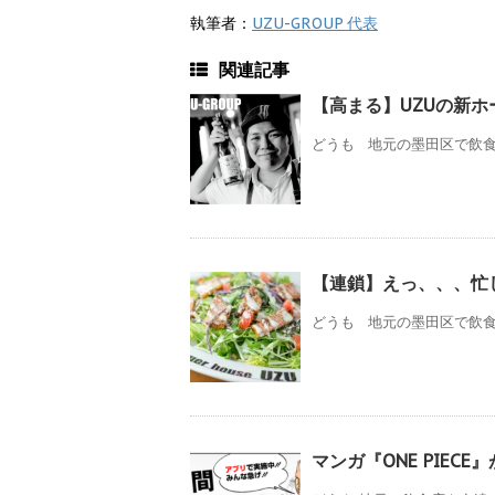
執筆者：
UZU-GROUP 代表
関連記事
【高まる】UZUの新
どうも 地元の墨田区で飲食店
【連鎖】えっ、、、忙
どうも 地元の墨田区で飲食店
マンガ『ONE PIEC