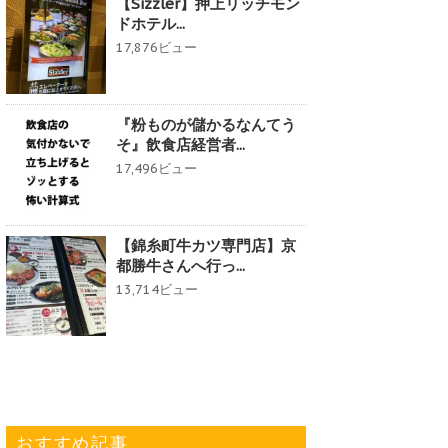
【Sizzler】押上リッチモン
ドホテル...
17,876ビュー
『粉ものが儲かるなんてう
そ』飲食店経営者...
17,496ビュー
【錦糸町牛カツ専門店】京
都勝牛さんへ行っ...
13,714ビュー
おすすめ記事