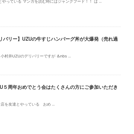
やっている マンガを読む時にはジャンクフード！！ は ...
リバリー】UZUの牛すじハンバーグ丼が大爆発（売れ過
井UZUのデリバリーですが &nbs ...
ZU５周年おめでとう会はたくさんの方にご参加いただき
を友達とやっている おめ ...