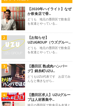
【2020年ハイライト】なぜ
1
か飲食店で香...
どうも 地元の墨田区で飲食店
を友達とやっている...
【お知らせ】
2
UZUGROUP（ウズグルー...
どうも 地元の墨田区で飲食店
を友達とやっている...
【墨田区 熟成肉ハンバー
3
グ】錦糸町UZU...
どうもUZU代表です お店でみ
んなと働きながら...
【墨田区求人】UZUグルー
4
プは人材募集中...
地元の墨田区で飲食店を友達と