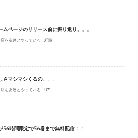
ホームページのリリース前に振り返り。。。
を友達とやっている 経験 ...
しさマシマシくるの。。。
を友達とやっている UZ ...
E』が56時間限定で56巻まで無料配信！！