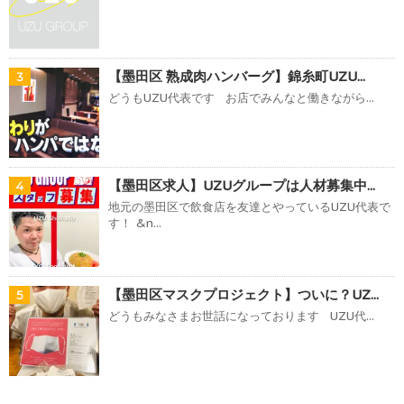
【墨田区 熟成肉ハンバーグ】錦糸町UZU...
3
どうもUZU代表です お店でみんなと働きながら...
【墨田区求人】UZUグループは人材募集中...
4
地元の墨田区で飲食店を友達とやっているUZU代表で
す！ &n...
【墨田区マスクプロジェクト】ついに？UZ...
5
どうもみなさまお世話になっております UZU代...