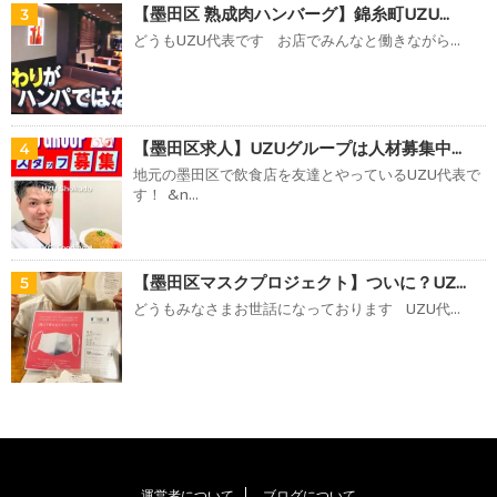
【墨田区 熟成肉ハンバーグ】錦糸町UZU...
3
どうもUZU代表です お店でみんなと働きながら...
【墨田区求人】UZUグループは人材募集中...
4
地元の墨田区で飲食店を友達とやっているUZU代表で
す！ &n...
【墨田区マスクプロジェクト】ついに？UZ...
5
どうもみなさまお世話になっております UZU代...
運営者について
ブログについて