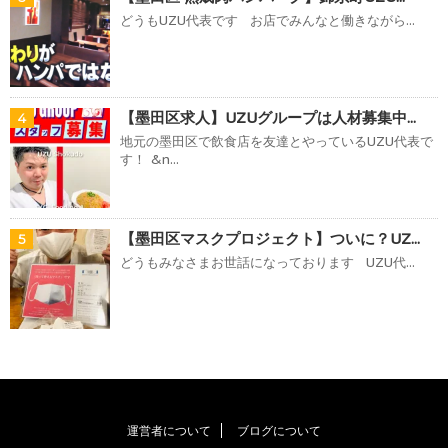
どうもUZU代表です お店でみんなと働きながら...
【墨田区求人】UZUグループは人材募集中...
4
地元の墨田区で飲食店を友達とやっているUZU代表で
す！ &n...
【墨田区マスクプロジェクト】ついに？UZ...
5
どうもみなさまお世話になっております UZU代...
運営者について
ブログについて