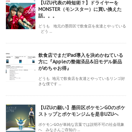
【UZU代表の時短術？】ドライヤーを
MONSTER（モンスター）に買い換えた
話。。。
どうも 地元の墨田区で飲食店を友達とやっている
どう ...
飲食店でまだiPad導入を決めかねている
方に『Appleの整備済品&旧モデル新品
がめちゃお得』
どうも 地元で飲食店を友達とやっているリンゴ好
きな僕です ...
【UZUの願い】墨田区ポケモンGOのポケ
ストップとポケモンジムを是非UZUへ
ポケモンGOが単純な言葉では説明不可の社会現象
へ みなさんご存知の ...