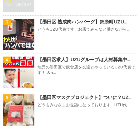
【墨田区 熟成肉ハンバーグ】錦糸町UZU...
3
どうもUZU代表です お店でみんなと働きながら...
【墨田区求人】UZUグループは人材募集中...
4
地元の墨田区で飲食店を友達とやっているUZU代表で
す！ &n...
【墨田区マスクプロジェクト】ついに？UZ...
5
どうもみなさまお世話になっております UZU代...