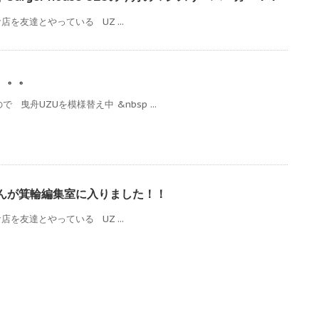
を友達とやっている UZ ...
。。。
 曳舟UZUを模様替え中 &nbsp ...
さんが箕輪編集室に入りました！！
を友達とやっている UZ ...