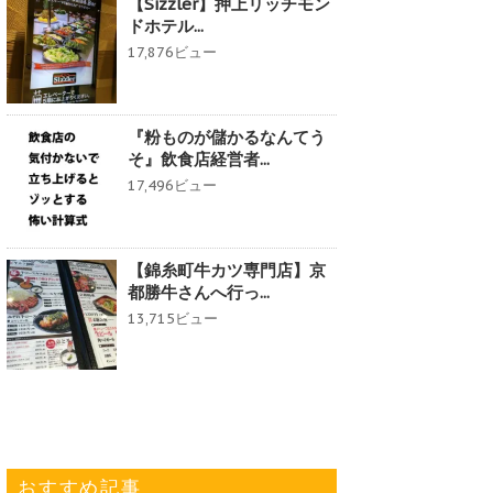
【Sizzler】押上リッチモン
ドホテル...
17,876ビュー
『粉ものが儲かるなんてう
そ』飲食店経営者...
17,496ビュー
【錦糸町牛カツ専門店】京
都勝牛さんへ行っ...
13,715ビュー
おすすめ記事