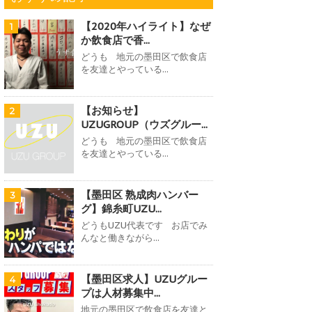
【2020年ハイライト】なぜ
1
か飲食店で香...
どうも 地元の墨田区で飲食店
を友達とやっている...
【お知らせ】
2
UZUGROUP（ウズグルー...
どうも 地元の墨田区で飲食店
を友達とやっている...
【墨田区 熟成肉ハンバー
3
グ】錦糸町UZU...
どうもUZU代表です お店でみ
んなと働きながら...
【墨田区求人】UZUグルー
4
プは人材募集中...
地元の墨田区で飲食店を友達と