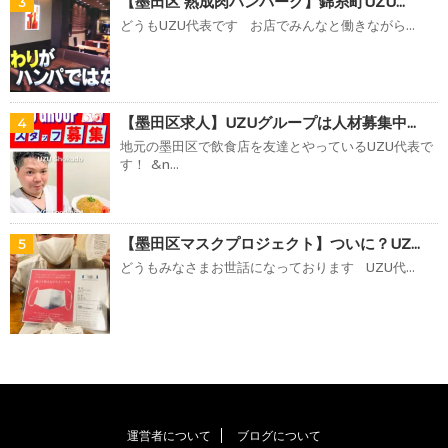
【墨田区 熟成肉ハンバーグ】錦糸町UZU...
3
どうもUZU代表です お店でみんなと働きながら...
【墨田区求人】UZUグループは人材募集中...
4
地元の墨田区で飲食店を友達とやっているUZU代表で
す！ &n...
【墨田区マスクプロジェクト】ついに？UZ...
5
どうもみなさまお世話になっております UZU代...
運営者について
ブログについて