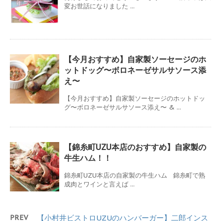
変お世話になりました ...
【今月おすすめ】自家製ソーセージのホ
ットドッグ〜ボロネーゼサルサソース添
え〜
【今月おすすめ】自家製ソーセージのホットドッ
グ〜ボロネーゼサルサソース添え〜 & ...
【錦糸町UZU本店のおすすめ】自家製の
牛生ハム！！
錦糸町UZU本店の自家製の牛生ハム 錦糸町で熟
成肉とワインと言えば ...
PREV
【小村井ビストロUZUのハンバーガー】二郎インス