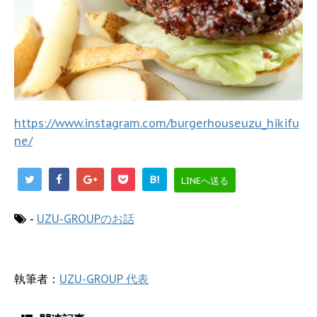
https://www.instagram.com/burgerhouseuzu_hikifu
ne/
B!
LINEへ送る
-
UZU-GROUPのお話
執筆者：
UZU-GROUP 代表