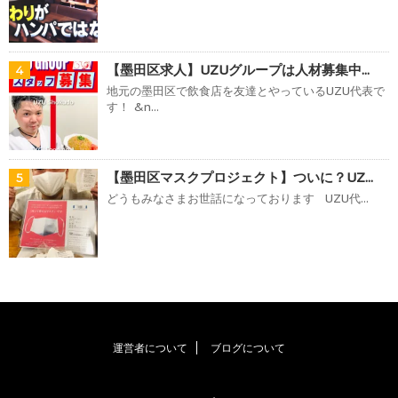
【墨田区求人】UZUグループは人材募集中...
4
地元の墨田区で飲食店を友達とやっているUZU代表で
す！ &n...
【墨田区マスクプロジェクト】ついに？UZ...
5
どうもみなさまお世話になっております UZU代...
運営者について
ブログについて