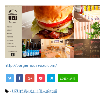
http://burgerhouseuzu.com/
B!
LINEへ送る
-
UZU代表のほぼ個人的な話