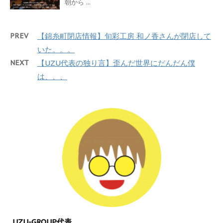
朝から ...
PREV
【錦糸町閉店情報】旬彩工房 和ノ香さんが閉店して
いた。。。
NEXT
【UZU代表の独り言】歪んだ世界にだんだん僕
は、、、
UZU-GROUP代表