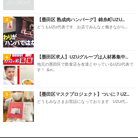
【墨田区 熟成肉ハンバーグ】錦糸町UZU...
3
どうもUZU代表です お店でみんなと働きながら...
【墨田区求人】UZUグループは人材募集中...
4
地元の墨田区で飲食店を友達とやっているUZU代表で
す！ &n...
【墨田区マスクプロジェクト】ついに？UZ...
5
どうもみなさまお世話になっております UZU代...