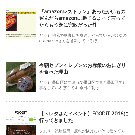
『amazonレストラン』あったかいもの
運んだらamazonに勝てるよって言って
たらもう既に完敗だった件
どうも 地元で飲食店を友達とやっているだけなの
にamazonさんを意識しているぼ ...
今朝セブンイレブンのお赤飯のおにぎり
を食べた理由
どうも 墨田区に生まれて墨田区で育ち墨田区で仕
事をしているぼくです 今日の朝はコ ...
【トレタさんイベント】FOODiT 2016に
行ってきました
ソムリエ試験翌日 疲れが抜けない体に鞭を打ち