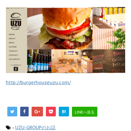
http://burgerhouseuzu.com/
B!
LINEへ送る
-
UZU-GROUPのお話