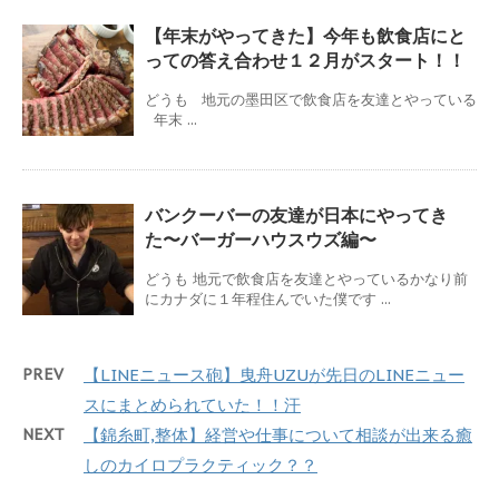
【年末がやってきた】今年も飲食店にと
っての答え合わせ１２月がスタート！！
どうも 地元の墨田区で飲食店を友達とやっている
年末 ...
バンクーバーの友達が日本にやってき
た〜バーガーハウスウズ編〜
どうも 地元で飲食店を友達とやっているかなり前
にカナダに１年程住んでいた僕です ...
PREV
【LINEニュース砲】曳舟UZUが先日のLINEニュー
スにまとめられていた！！汗
NEXT
【錦糸町,整体】経営や仕事について相談が出来る癒
しのカイロプラクティック？？