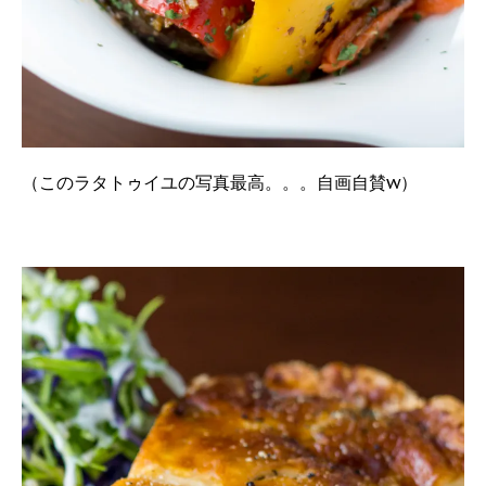
（このラタトゥイユの写真最高。。。自画自賛w）