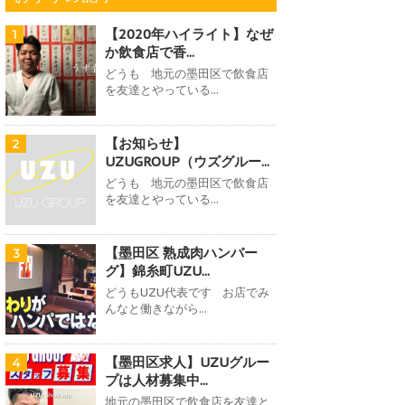
【2020年ハイライト】なぜ
1
か飲食店で香...
どうも 地元の墨田区で飲食店
を友達とやっている...
【お知らせ】
2
UZUGROUP（ウズグルー...
どうも 地元の墨田区で飲食店
を友達とやっている...
【墨田区 熟成肉ハンバー
3
グ】錦糸町UZU...
どうもUZU代表です お店でみ
んなと働きながら...
【墨田区求人】UZUグルー
4
プは人材募集中...
地元の墨田区で飲食店を友達と