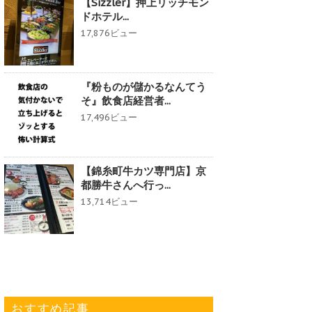
【Sizzler】押上リッチモン
ドホテル...
17,876ビュー
『粉ものが儲かるなんてう
そ』飲食店経営者...
17,496ビュー
【錦糸町牛カツ専門店】京
都勝牛さんへ行っ...
13,714ビュー
おすすめ記事