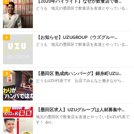
【2020年ハイライト】なぜか飲食店で香...
1
どうも 地元の墨田区で飲食店を友達とやっている...
【お知らせ】UZUGROUP（ウズグルー...
2
どうも 地元の墨田区で飲食店を友達とやっている...
【墨田区 熟成肉ハンバーグ】錦糸町UZU...
3
どうもUZU代表です お店でみんなと働きながら...
【墨田区求人】UZUグループは人材募集中...
4
地元の墨田区で飲食店を友達とやっているUZU代表で
す！ &n...