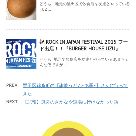
どうも 地元の墨田区で飲食店を友達とやっている
UZ ...
祝 ROCK IN JAPAN FESTIVAL 2015 フー
ド出店！！『BURGER HOUSE UZU』
どうも 地元で飲食店を友達とやっているあまちゃ
んな僕ですが ...
PREV
墨田区錦糸町の【讃岐うどん~あ季~】さんに行って
きた
NEXT
【悲報】曳舟のさかなや道場に行けなかった話