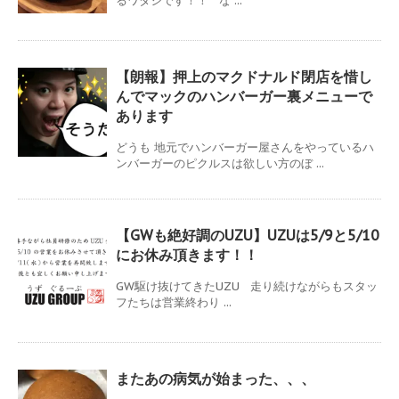
るワタシです！！ な ...
【朗報】押上のマクドナルド閉店を惜し
んでマックのハンバーガー裏メニューで
あります
どうも 地元でハンバーガー屋さんをやっているハ
ンバーガーのピクルスは欲しい方のぼ ...
【GWも絶好調のUZU】UZUは5/9と5/10
にお休み頂きます！！
GW駆け抜けてきたUZU 走り続けながらもスタッ
フたちは営業終わり ...
またあの病気が始まった、、、