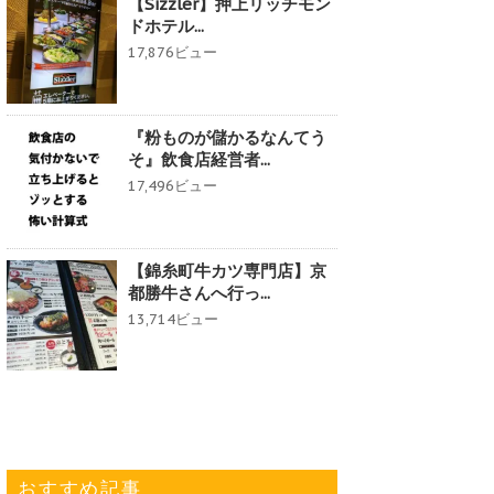
【Sizzler】押上リッチモン
ドホテル...
17,876ビュー
『粉ものが儲かるなんてう
そ』飲食店経営者...
17,496ビュー
【錦糸町牛カツ専門店】京
都勝牛さんへ行っ...
13,714ビュー
おすすめ記事