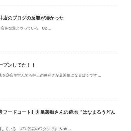
村井店のブログの反響が凄かった
を友達とやっている UZ ...
ープンしてた！！
店を③店舗営んでる押上の便利さが最近気になるぼくです ...
舟フードコート】丸亀製麺さんの跡地『はなまるうどん
いる UZU代表のワタシです &nb ...