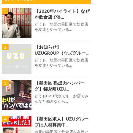
【2020年ハイライト】なぜ
1
か飲食店で香...
どうも 地元の墨田区で飲食店
を友達とやっている...
【お知らせ】
2
UZUGROUP（ウズグルー...
どうも 地元の墨田区で飲食店
を友達とやっている...
【墨田区 熟成肉ハンバー
3
グ】錦糸町UZU...
どうもUZU代表です お店でみ
んなと働きながら...
【墨田区求人】UZUグルー
4
プは人材募集中...
地元の墨田区で飲食店を友達と