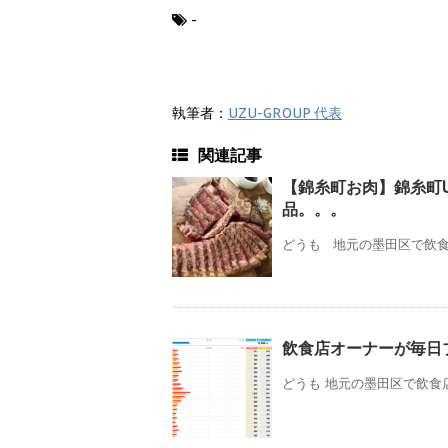
-
執筆者：
UZU-GROUP 代表
関連記事
【錦糸町お肉】錦糸町
品。。。
どうも 地元の墨田区で飲食店
飲食店オーナーが毎日
どうも 地元の墨田区で飲食