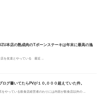
UZU本店の熟成肉のTボーンステーキは年末に最高の逸
を友達とやっている 最近 ...
ブログ書いてたらPVが１０,０００超えていた件。
店をやっている飲食店経営者のわりには内容が飲食店以外の ...