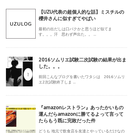
【UZU代表の超個人的な話】ミスチルの
櫻井さんに似すぎてやばい
最初の出だしは口パクかと思うほど似てま
す。。。汗 思わず声出た。。 ...
2016ソムリエ試験二次試験の結果が出ま
した。。。
前回こんなブログを書いたワタシは 2016ソムリ
エ2次試験終了しま ...
『amazonレストラン』あったかいもの
運んだらamazonに勝てるよって言って
たらもう既に完敗だった件
どうも 地元で飲食店を友達とやっているだけなの