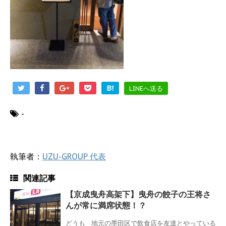
B!
LINEへ送る
-
執筆者：
UZU-GROUP 代表
関連記事
【京成曳舟高架下】曳舟の餃子の王将さ
んが常に満席状態！？
どうも 地元の墨田区で飲食店を友達とやっている