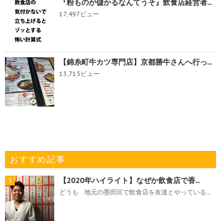
『粉ものが儲かるなんてうそ』飲食店経営者...
17,497ビュー
【錦糸町牛カツ専門店】京都勝牛さんへ行っ...
13,715ビュー
おすすめ記事
【2020年ハイライト】なぜか飲食店で香...
1
どうも 地元の墨田区で飲食店を友達とやっている...