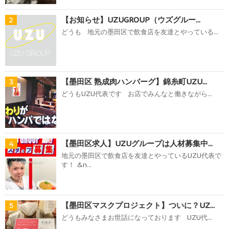
【お知らせ】UZUGROUP（ウズグルー...
2
どうも 地元の墨田区で飲食店を友達とやっている...
【墨田区 熟成肉ハンバーグ】錦糸町UZU...
3
どうもUZU代表です お店でみんなと働きながら...
【墨田区求人】UZUグループは人材募集中...
4
地元の墨田区で飲食店を友達とやっているUZU代表で
す！ &n...
【墨田区マスクプロジェクト】ついに？UZ...
5
どうもみなさまお世話になっております UZU代...