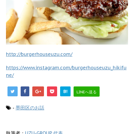
http://burgerhouseuzu.com/
https://www.instagram.com/burgerhouseuzu_hikifu
ne/
B!
LINEへ送る
-
墨田区のお話
執筆者：
UZU-GROUP 代表