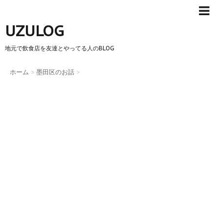
UZULOG
地元で飲食店を友達とやってる人のBLOG
ホーム
>
墨田区のお話
>