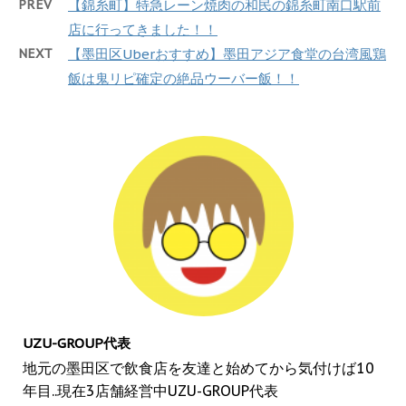
PREV
【錦糸町】特急レーン焼肉の和民の錦糸町南口駅前
店に行ってきました！！
NEXT
【墨田区Uberおすすめ】墨田アジア食堂の台湾風鶏
飯は鬼リピ確定の絶品ウーバー飯！！
UZU-GROUP代表
地元の墨田区で飲食店を友達と始めてから気付けば10
年目..現在3店舗経営中UZU-GROUP代表