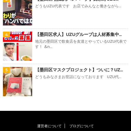
どうもUZU代表です お店でみんなと働きながら...
【墨田区求人】UZUグループは人材募集中...
4
地元の墨田区で飲食店を友達とやっているUZU代表で
す！ &n...
【墨田区マスクプロジェクト】ついに？UZ...
5
どうもみなさまお世話になっております UZU代...
運営者について
ブログについて