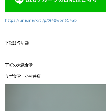
https://line.me/R/ti/p/%40wbn6143b
下記は各店舗
下町の大衆食堂
うず食堂 小村井店