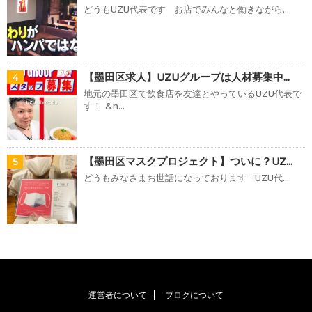
どうもUZU代表です お店でみんなと働きながら...
【墨田区求人】UZUグループは人材募集中...
4
地元の墨田区で飲食店を友達とやっているUZU代表で
す！ &n...
【墨田区マスクプロジェクト】ついに？UZ...
5
どうもみなさまお世話になっております UZU代...
運営者について
ブログについて