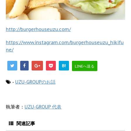
http://burgerhouseuzu.com/
https://www.instagram.com/burgerhouseuzu_hikifu
ne/
B!
LINEへ送る
-
UZU-GROUPのお話
執筆者：
UZU-GROUP 代表
関連記事