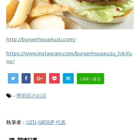
http://burgerhouseuzu.com/
https://www.instagram.com/burgerhouseuzu_hikifu
ne/
B!
LINEへ送る
-
墨田区のお話
執筆者：
UZU-GROUP 代表
関連記事