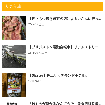
人気記事
【押上もつ焼き超有名店】まるいさんに行っ...
25,405ビュー
【ブリジストン電動自転車】リアルストリー...
18,100ビュー
【Sizzler】押上リッチモンドホテル...
17,876ビュー
『粉ものが儲かるなんてうそ』飲食店経営者...