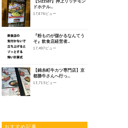
【Sizzler】押上リッチモン
ドホテル...
17,876ビュー
『粉ものが儲かるなんてう
そ』飲食店経営者...
17,497ビュー
【錦糸町牛カツ専門店】京
都勝牛さんへ行っ...
13,715ビュー
おすすめ記事