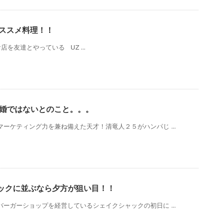
のオススメ料理！！
を友達とやっている UZ ...
離婚ではないとのこと。。。
マーケティング力を兼ね備えた天才！清竜人２５がハンパじ ...
ックに並ぶなら夕方が狙い目！！
バーガーショップを経営しているシェイクシャックの初日に ...