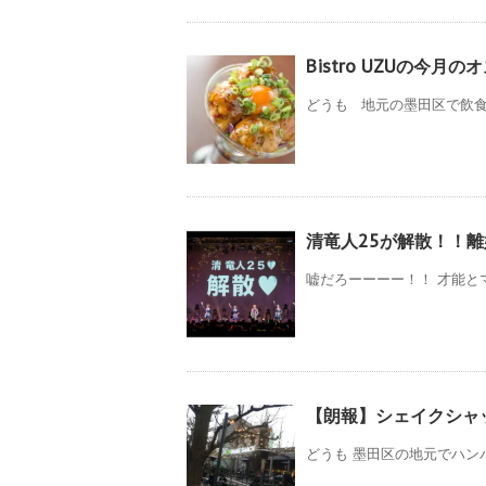
Bistro UZUの今月
どうも 地元の墨田区で飲食店
清竜人25が解散！！
嘘だろーーーー！！ 才能と
【朗報】シェイクシャ
どうも 墨田区の地元でハン