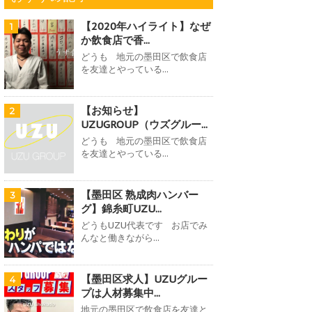
【2020年ハイライト】なぜ
1
か飲食店で香...
どうも 地元の墨田区で飲食店
を友達とやっている...
【お知らせ】
2
UZUGROUP（ウズグルー...
どうも 地元の墨田区で飲食店
を友達とやっている...
【墨田区 熟成肉ハンバー
3
グ】錦糸町UZU...
どうもUZU代表です お店でみ
んなと働きながら...
【墨田区求人】UZUグルー
4
プは人材募集中...
地元の墨田区で飲食店を友達と